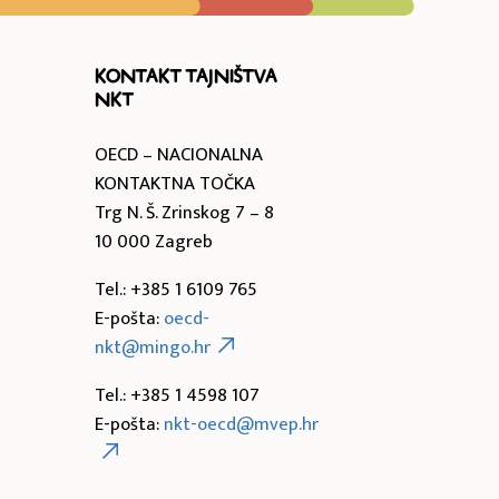
Kontakt Tajništva
NKT
OECD – NACIONALNA
KONTAKTNA TOČKA
Trg N. Š. Zrinskog 7 – 8
10 000 Zagreb
Tel.: +385 1 6109 765
E-pošta:
oecd-
nkt@mingo.hr
Tel.: +385 1 4598 107
E-pošta:
nkt-oecd@mvep.hr