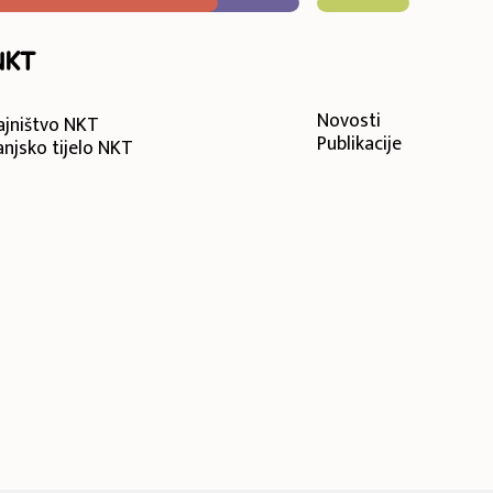
NKT
Novosti
ajništvo NKT
Publikacije
anjsko tijelo NKT