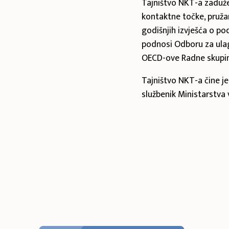
Tajništvo NKT-a zaduže
kontaktne točke, pružan
godišnjih izvješća o p
podnosi Odboru za ula
OECD-ove Radne skupin
Tajništvo NKT-a čine j
službenik Ministarstva 