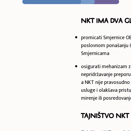
NKT ima dva g
promicati Smjernice 
poslovnom ponašanju ši
Smjernicama
osigurati mehanizam za
nepridržavanje preporuk
a NKT nije pravosudno 
usluge i olakšava pris
mirenje ili posredovanje
Tajništvo NKT